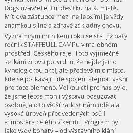
Dogs uzavřel elitní desítku na 9. místě.
Mít dva zástupce mezi nejlepšími je vždy
známkou silné a zdravé základny chovu.
Významným milníkem roku se stal již pátý
ročník STAFFBULL CAMPu v malebném
prostředí Českého ráje. Toto výjimečné
setkání znovu potvrdilo, že nejde jen o
kynologickou akci, ale především o místo,
kde se potkávají lidé spojení stejnou vášní
pro toto plemeno. Velkou ctí pro nás bylo,
že jsme letos mohli výstavu posuzovat
osobně, a o to větší radost nám udělala
vysoká úroveň předvedených psů i
atmosféra celého víkendu. Program byl
jako vždy bohatý – od výstavního klání