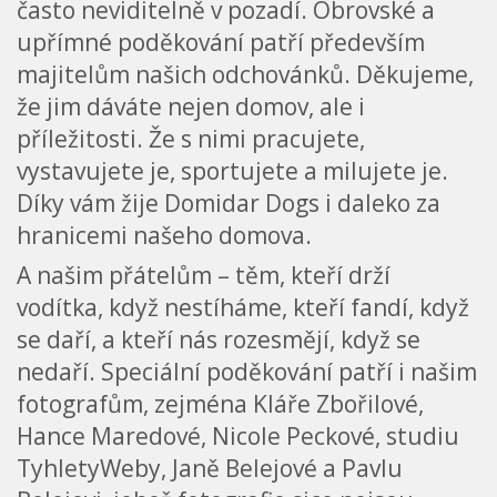
často neviditelně v pozadí. Obrovské a
upřímné poděkování patří především
majitelům našich odchovánků. Děkujeme,
že jim dáváte nejen domov, ale i
příležitosti. Že s nimi pracujete,
vystavujete je, sportujete a milujete je.
Díky vám žije Domidar Dogs i daleko za
hranicemi našeho domova.
A našim přátelům – těm, kteří drží
vodítka, když nestíháme, kteří fandí, když
se daří, a kteří nás rozesmějí, když se
nedaří. Speciální poděkování patří i našim
fotografům, zejména Kláře Zbořilové,
Hance Maredové, Nicole Peckové, studiu
TyhletyWeby, Janě Belejové a Pavlu