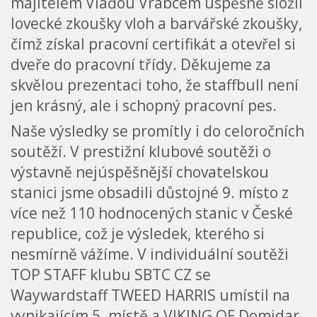
majitelem Vláďou Vrabcem úspěšně složil
lovecké zkoušky vloh a barvářské zkoušky,
čímž získal pracovní certifikát a otevřel si
dveře do pracovní třídy. Děkujeme za
skvělou prezentaci toho, že staffbull není
jen krásný, ale i schopný pracovní pes.
Naše výsledky se promítly i do celoročních
soutěží. V prestižní klubové soutěži o
výstavně nejúspěšnější chovatelskou
stanici jsme obsadili důstojné 9. místo z
více než 110 hodnocených stanic v České
republice, což je výsledek, kterého si
nesmírně vážíme. V individuální soutěži
TOP STAFF klubu SBTC CZ se
Waywardstaff TWEED HARRIS umístil na
vynikajícím 5. místě a VIKING OF Domidar