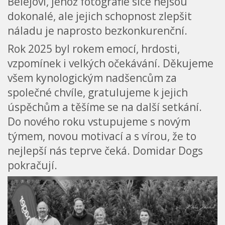
Belejovi, jehož fotografie sice nejsou
dokonalé, ale jejich schopnost zlepšit
náladu je naprosto bezkonkurenční.
Rok 2025 byl rokem emocí, hrdosti,
vzpomínek i velkých očekávání. Děkujeme
všem kynologickým nadšencům za
společné chvíle, gratulujeme k jejich
úspěchům a těšíme se na další setkání.
Do nového roku vstupujeme s novým
týmem, novou motivací a s vírou, že to
nejlepší nás teprve čeká. Domidar Dogs
pokračují.